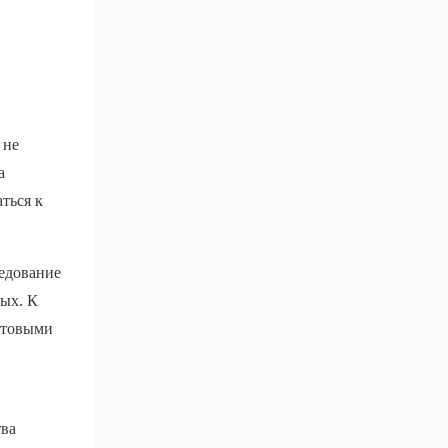
 не
а
ться к
ледование
мых. К
етовыми
тва