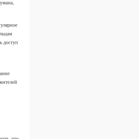
умана,
гулярное
ильцам
ь доступ
вание
 жителей
ать, что