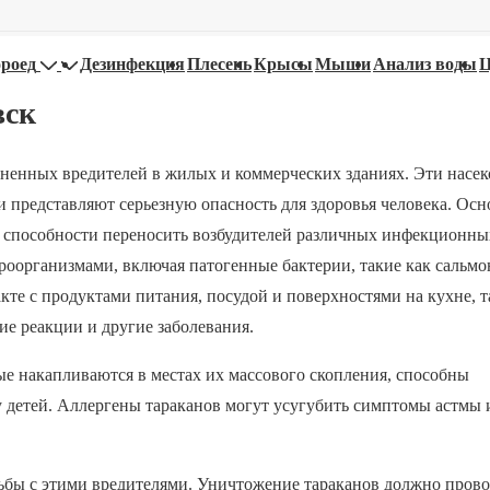
роед
Дезинфекция
Плесень
Крысы
Мыши
Анализ воды
вск
аненных вредителей в жилых и коммерческих зданиях. Эти насе
и представляют серьезную опасность для здоровья человека. Ос
 их способности переносить возбудителей различных инфекционны
оорганизмами, включая патогенные бактерии, такие как сальмо
кте с продуктами питания, посудой и поверхностями на кухне, 
ие реакции и другие заболевания.
ые накапливаются в местах их массового скопления, способны
у детей. Аллергены тараканов могут усугубить симптомы астмы 
ьбы с этими вредителями. Уничтожение тараканов должно прово