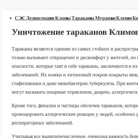
+7 (495) 775-58-23
Основная
СЭС
Дезинсекция
Клопы
Тараканы
Муравьи
Клещи
Ко
навигация
Уничтожение тараканов Климо
Тараканы являются одними из самых стойких и распростр
только вызывают отвращение и дискомфорт у жителей, но 
опасности, которые таят в себе тараканы, заключаются в
заболеваний. Их ножки и хитиновый покров покрыты микр
стафилококки и даже микобактерии туберкулеза. При конта
могут вызывать пищевые отравления, диарею, аллергическ
Кроме того, фекалии и частицы оболочек тараканов, котор
провоцировать аллергические реакции у людей, особенно 
респираторных заболеваний.
Учитывая все вышеперечисленное, очевидна важность бор