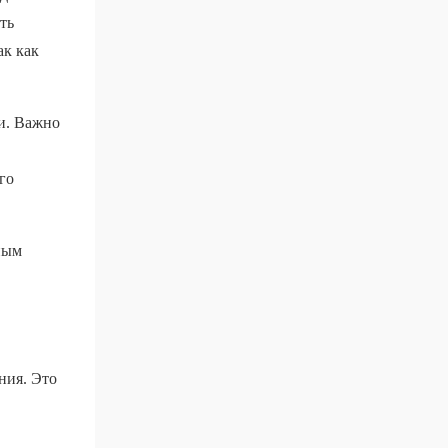
ть
ак как
и. Важно
го
ным
ния. Это