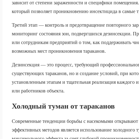
зависит от степени зараженности и специфики помещения
который позволяет проникновению инсектицида в самые т
Третий этап — контроль и предотвращение повторного за
мониторинг состояния зон, подвергшихся дезинсекции. П
или сотрудникам предприятий о том, как поддерживать чис
возможных мест проникновения тараканов.
Дезинсекция — это процесс, требующий профессиональног
существующих тараканов, но и создание условий, при кот
установленным этапам и тщательная реализация каждого и
или работников объекта.
Холодный туман от тараканов
Современные тенденции борьбы с насекомыми открывают н
эффективных методов является использование холодного ту
максимального эффекта за счет глубокой проникновеннос