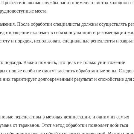
. Профессиональные службы часто применяют метод холодного т
руднодоступные места.
ражения. После обработки специалисты должны осуществлять ре
редотвращение включает в себя консультации и рекомендации ж
тоту и порядок, использовать специальные репелленты и закрыт
о подхода. Важно помнить, что цель не только уничтожение
орых новые особи не смогут заселить обработанные зоны. Следо
з них гарантирует долговременный результат и спокойствие для
овые перспективы в методах дезинсекции, и одним из самых
мана от тараканов. Этот метод обработки позволяет добиться
ти и обширного охвата обрабатываемых помещений. Важно поним