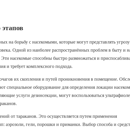
 этапов
ых на борьбу с насекомыми, которые могут представлять угрозу
овека. Одной из наиболее распространённых проблем в быту и н
. Эти насекомые способны быстро размножаться и приспосаблива
ия и требует комплексного подхода.
 очагов их скопления и путей проникновения в помещение. Обс
уют специальное оборудование для определения локации насеко
ляющие услуги дезинсекции, могут воспользоваться ультрафиол
раканов.
ний от тараканов. Это осуществляется путем применения
пп: аэрозоли, гели, порошки и приманки. Выбор способа и средс