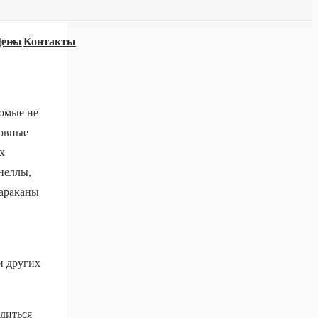
Цены
Контакты
комые не
новные
х
неллы,
тараканы
и других
диться